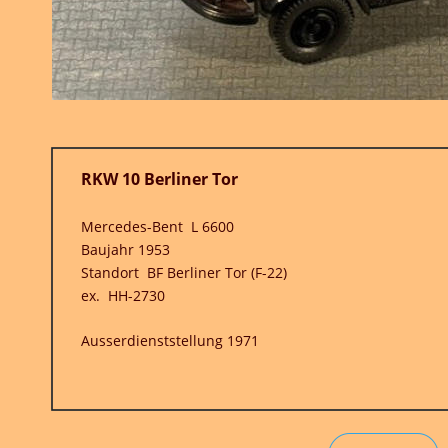
 (F-22)
71